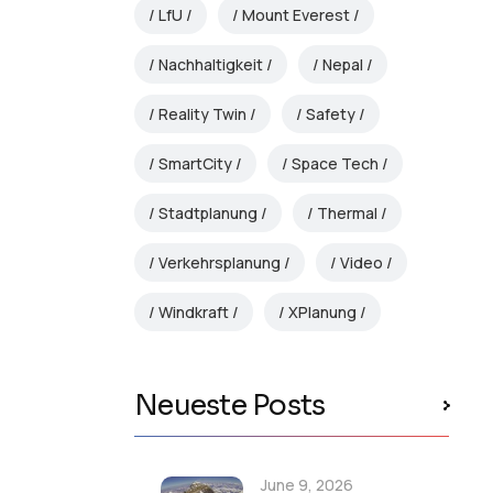
LfU
Mount Everest
Nachhaltigkeit
Nepal
Reality Twin
Safety
SmartCity
Space Tech
Stadtplanung
Thermal
Verkehrsplanung
Video
Windkraft
XPlanung
Neueste Posts
June 9, 2026