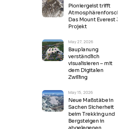
Pioniergeist trifft
Atmosphärenforschung
Das Mount Everest 3D-
Projekt
May 27, 2026
Bauplanung
verständlich
visualisieren – mit
dem Digitalen
Zwilling
May 15, 2026
Neue Maßstäbe in
Sachen Sicherheit
beim Trekking und
Bergsteigen in
abgelegenen