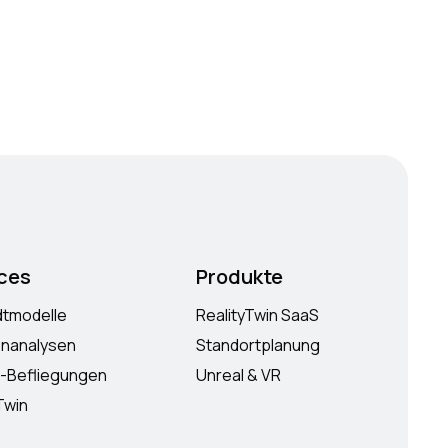
ces
Produkte
dtmodelle
RealityTwin SaaS
enanalysen
Standortplanung
d-Befliegungen
Unreal & VR
Twin