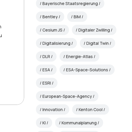
Bayerische Staatsregierung
Bentley
BIM
n
Cesium JS
Digitaler Zwilling
u
Digitalisierung
Digital Twin
DLR
Energie-Atlas
ESA
ESA-Space-Solutions
ESRI
European-Space-Agency
Innovation
Kenton Cool
KI
Kommunalplanung