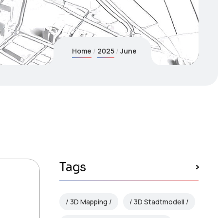
Home
2025
June
Tags
3D Mapping
3D Stadtmodell
e