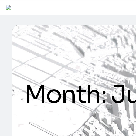
Month:
J