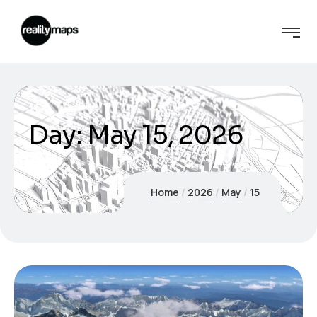
Day:
May 15, 2026
Home
2026
May
15