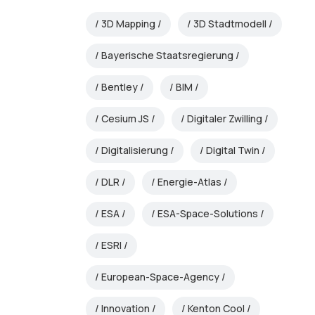
3D Mapping
3D Stadtmodell
Bayerische Staatsregierung
Bentley
BIM
Cesium JS
Digitaler Zwilling
Digitalisierung
Digital Twin
DLR
Energie-Atlas
ESA
ESA-Space-Solutions
ESRI
European-Space-Agency
Innovation
Kenton Cool