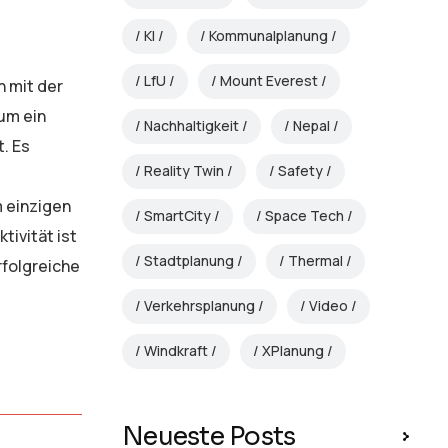
KI
Kommunalplanung
LfU
Mount Everest
n mit der
um ein
Nachhaltigkeit
Nepal
. Es
Reality Twin
Safety
m einzigen
SmartCity
Space Tech
ivität ist
Stadtplanung
Thermal
rfolgreiche
Verkehrsplanung
Video
Windkraft
XPlanung
Neueste Posts