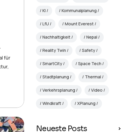
KI
Kommunalplanung
LfU
Mount Everest
Nachhaltigkeit
Nepal
r
Reality Twin
Safety
l für
SmartCity
Space Tech
tur,
Stadtplanung
Thermal
Verkehrsplanung
Video
Windkraft
XPlanung
Neueste Posts