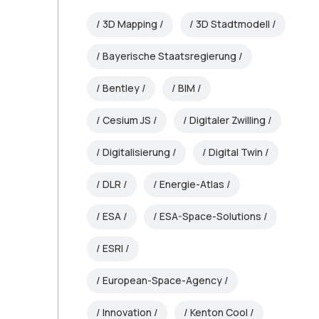
3D Mapping
3D Stadtmodell
Bayerische Staatsregierung
Bentley
BIM
Cesium JS
Digitaler Zwilling
Digitalisierung
Digital Twin
DLR
Energie-Atlas
ESA
ESA-Space-Solutions
ESRI
European-Space-Agency
Innovation
Kenton Cool